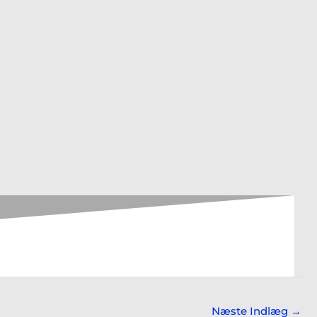
book
Reddit
Næste Indlæg
→