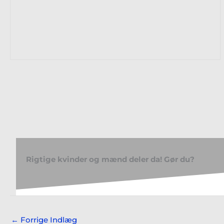
Rigtige kvinder og mænd deler da! Gør du?
←
Forrige Indlæg