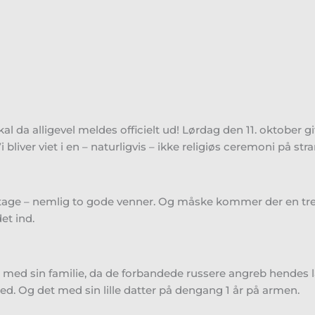
 da alligevel meldes officielt ud! Lørdag den 11. oktober gif
 bliver viet i en – naturligvis – ikke religiøs ceremoni på st
t deltage – nemlig to gode venner. Og måske kommer der en t
et ind.
gte med sin familie, da de forbandede russere angreb hendes
ed. Og det med sin lille datter på dengang 1 år på armen.