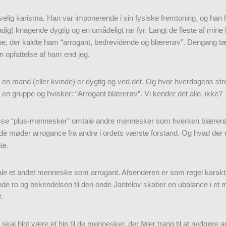
velig karisma. Han var imponerende i sin fysiske fremtoning, og ha
tadig) knagende dygtig og en umådeligt rar fyr. Langt de fleste af mine
, der kaldte ham “arrogant, bedrevidende og blærerøv”. Dengang tænkt
 opfattelse af ham end jeg.
vor en mand (eller kvinde) er dygtig og ved det. Og hvor hverdagens s
 en gruppe og hvisker: “Arrogant blærerøv”. Vi kender det alle, ikke?
 disse “plus-mennesker” omtale andre mennesker som hverken blærerøve
e møder arrogance fra andre i ordets værste forstand. Og hvad der 
te.
ale et andet menneske som arrogant. Afsenderen er som regel karak
nde ro og bekendelsen til den onde Jantelov skaber en ubalance i et m
.
 skal blot være et hip til de mennesker, der føler trang til at nedgøre