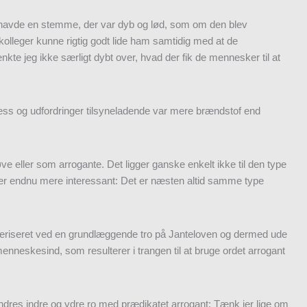
n havde en stemme, der var dyb og lød, som om den blev
 kolleger kunne rigtig godt lide ham samtidig med at de
e jeg ikke særligt dybt over, hvad der fik de mennesker til at
tress og udfordringer tilsyneladende var mere brændstof end
 eller som arrogante. Det ligger ganske enkelt ikke til den type
er endnu mere interessant: Det er næsten altid samme type
teriseret ved en grundlæggende tro på Janteloven og dermed ude
enneskesind, som resulterer i trangen til at bruge ordet arrogant
 andres indre og ydre ro med prædikatet arrogant: Tænk jer lige om