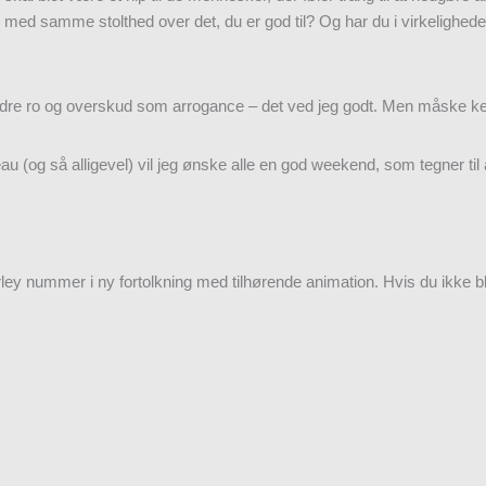
ed samme stolthed over det, du er god til? Og har du i virkeligheden 
r indre ro og overskud som arrogance – det ved jeg godt. Men måske k
reau (og så alligevel) vil jeg ønske alle en god weekend, som tegner til 
ley nummer i ny fortolkning med tilhørende animation. Hvis du ikke b