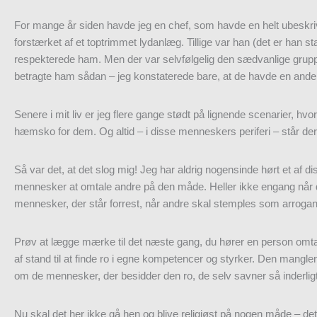
For mange år siden havde jeg en chef, som havde en helt ubeskri
forstærket af et toptrimmet lydanlæg. Tillige var han (det er han s
respekterede ham. Men der var selvfølgelig den sædvanlige gruppe
betragte ham sådan – jeg konstaterede bare, at de havde en anden
Senere i mit liv er jeg flere gange stødt på lignende scenarier, h
hæmsko for dem. Og altid – i disse menneskers periferi – står der
Så var det, at det slog mig! Jeg har aldrig nogensinde hørt et af
mennesker at omtale andre på den måde. Heller ikke engang når d
mennesker, der står forrest, når andre skal stemples som arrogan
Prøv at lægge mærke til det næste gang, du hører en person omt
af stand til at finde ro i egne kompetencer og styrker. Den mangle
om de mennesker, der besidder den ro, de selv savner så inderligt
Nu skal det her ikke gå hen og blive religiøst på nogen måde – det