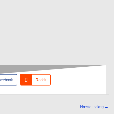
acebook
Reddit
Næste Indlæg
→