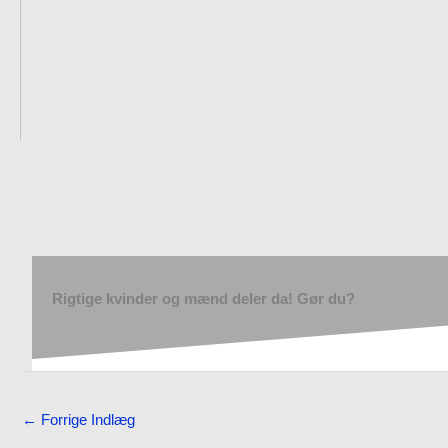
Rigtige kvinder og mænd deler da! Gør du?
←
Forrige Indlæg