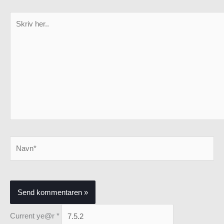
Skriv
her..
Navn*
Current ye@r
*