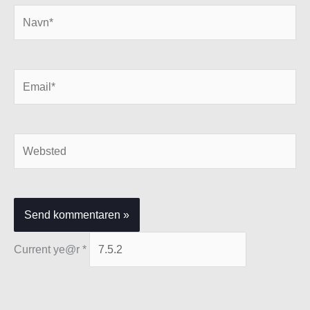
Navn*
Email*
Websted
Current ye@r
*